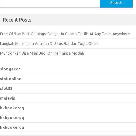
S
e
a
Recent Posts
r
c
Free Offline Port Gamings: Delight In Casino Thrills At Any Time, Anywhere
h
Langkah Mensiasati Antrean Di Situs Bandar Togel Online
f
o
Mungkinkah Bisa Main Judi Online Tanpa Modal?
r
:
slot gacor
slot online
slot88
mejavip
hkbpokerqq
hkbpokerqq
hkbpokerqq