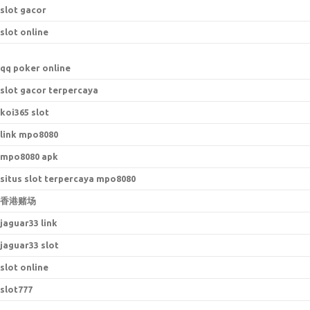
slot gacor
slot online
qq poker online
slot gacor terpercaya
koi365 slot
link mpo8080
mpo8080 apk
situs slot terpercaya mpo8080
香港赌场
jaguar33 link
jaguar33 slot
slot online
slot777