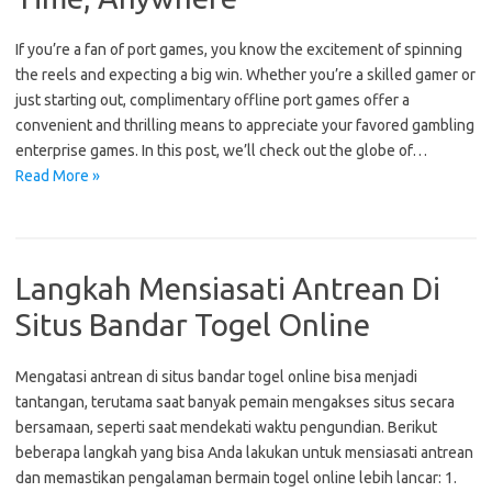
If you’re a fan of port games, you know the excitement of spinning
the reels and expecting a big win. Whether you’re a skilled gamer or
just starting out, complimentary offline port games offer a
convenient and thrilling means to appreciate your favored gambling
enterprise games. In this post, we’ll check out the globe of…
Read More »
Langkah Mensiasati Antrean Di
Situs Bandar Togel Online
Mengatasi antrean di situs bandar togel online bisa menjadi
tantangan, terutama saat banyak pemain mengakses situs secara
bersamaan, seperti saat mendekati waktu pengundian. Berikut
beberapa langkah yang bisa Anda lakukan untuk mensiasati antrean
dan memastikan pengalaman bermain togel online lebih lancar: 1.