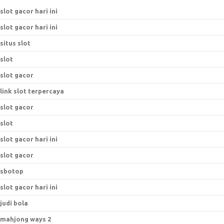
slot gacor hari ini
slot gacor hari ini
situs slot
slot
slot gacor
link slot terpercaya
slot gacor
slot
slot gacor hari ini
slot gacor
sbotop
slot gacor hari ini
judi bola
mahjong ways 2