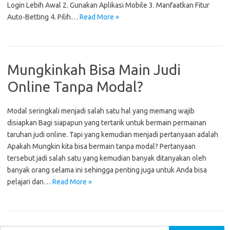
Login Lebih Awal 2. Gunakan Aplikasi Mobile 3. Manfaatkan Fitur
Auto-Betting 4. Pilih…
Read More »
Mungkinkah Bisa Main Judi
Online Tanpa Modal?
Modal seringkali menjadi salah satu hal yang memang wajib
disiapkan Bagi siapapun yang tertarik untuk bermain permainan
taruhan judi online. Tapi yang kemudian menjadi pertanyaan adalah
Apakah Mungkin kita bisa bermain tanpa modal? Pertanyaan
tersebut jadi salah satu yang kemudian banyak ditanyakan oleh
banyak orang selama ini sehingga penting juga untuk Anda bisa
pelajari dan…
Read More »