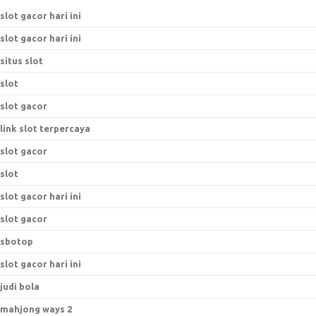
slot gacor hari ini
slot gacor hari ini
situs slot
slot
slot gacor
link slot terpercaya
slot gacor
slot
slot gacor hari ini
slot gacor
sbotop
slot gacor hari ini
judi bola
mahjong ways 2