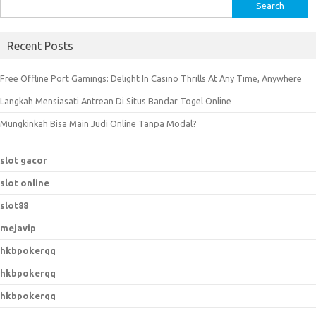
S
e
a
Recent Posts
r
c
Free Offline Port Gamings: Delight In Casino Thrills At Any Time, Anywhere
h
Langkah Mensiasati Antrean Di Situs Bandar Togel Online
f
o
Mungkinkah Bisa Main Judi Online Tanpa Modal?
r
:
slot gacor
slot online
slot88
mejavip
hkbpokerqq
hkbpokerqq
hkbpokerqq