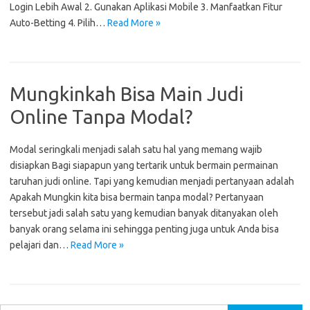
Login Lebih Awal 2. Gunakan Aplikasi Mobile 3. Manfaatkan Fitur
Auto-Betting 4. Pilih…
Read More »
Mungkinkah Bisa Main Judi
Online Tanpa Modal?
Modal seringkali menjadi salah satu hal yang memang wajib
disiapkan Bagi siapapun yang tertarik untuk bermain permainan
taruhan judi online. Tapi yang kemudian menjadi pertanyaan adalah
Apakah Mungkin kita bisa bermain tanpa modal? Pertanyaan
tersebut jadi salah satu yang kemudian banyak ditanyakan oleh
banyak orang selama ini sehingga penting juga untuk Anda bisa
pelajari dan…
Read More »