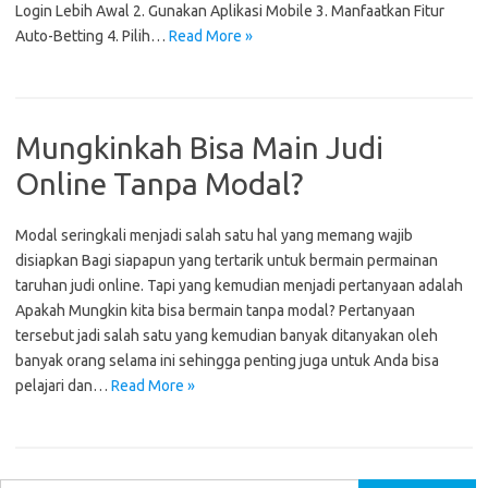
Login Lebih Awal 2. Gunakan Aplikasi Mobile 3. Manfaatkan Fitur
Auto-Betting 4. Pilih…
Read More »
Mungkinkah Bisa Main Judi
Online Tanpa Modal?
Modal seringkali menjadi salah satu hal yang memang wajib
disiapkan Bagi siapapun yang tertarik untuk bermain permainan
taruhan judi online. Tapi yang kemudian menjadi pertanyaan adalah
Apakah Mungkin kita bisa bermain tanpa modal? Pertanyaan
tersebut jadi salah satu yang kemudian banyak ditanyakan oleh
banyak orang selama ini sehingga penting juga untuk Anda bisa
pelajari dan…
Read More »