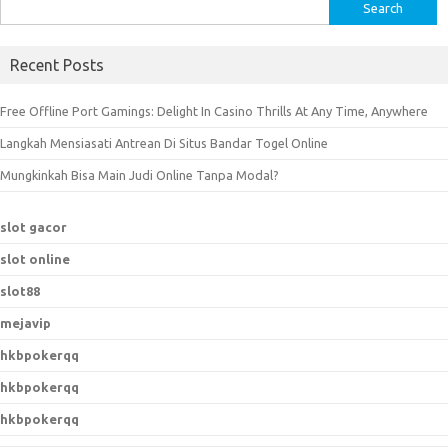
S
e
a
Recent Posts
r
c
Free Offline Port Gamings: Delight In Casino Thrills At Any Time, Anywhere
h
Langkah Mensiasati Antrean Di Situs Bandar Togel Online
f
o
Mungkinkah Bisa Main Judi Online Tanpa Modal?
r
:
slot gacor
slot online
slot88
mejavip
hkbpokerqq
hkbpokerqq
hkbpokerqq