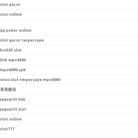
slot gacor
slot online
qq poker online
slot gacor terpercaya
koi365 slot
link mpo8080
mpo8080 apk
situs slot terpercaya mpo8080
香港赌场
jaguar33 link
jaguar33 slot
slot online
slot777