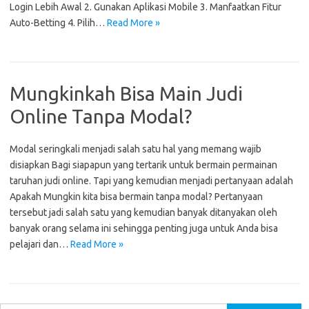
Login Lebih Awal 2. Gunakan Aplikasi Mobile 3. Manfaatkan Fitur
Auto-Betting 4. Pilih…
Read More »
Mungkinkah Bisa Main Judi
Online Tanpa Modal?
Modal seringkali menjadi salah satu hal yang memang wajib
disiapkan Bagi siapapun yang tertarik untuk bermain permainan
taruhan judi online. Tapi yang kemudian menjadi pertanyaan adalah
Apakah Mungkin kita bisa bermain tanpa modal? Pertanyaan
tersebut jadi salah satu yang kemudian banyak ditanyakan oleh
banyak orang selama ini sehingga penting juga untuk Anda bisa
pelajari dan…
Read More »