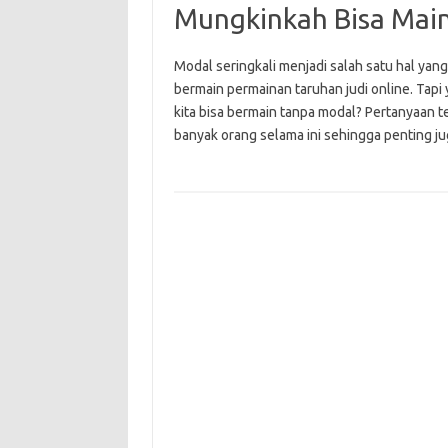
Mungkinkah Bisa Main
Modal seringkali menjadi salah satu hal yan
bermain permainan taruhan judi online. Tap
kita bisa bermain tanpa modal? Pertanyaan t
banyak orang selama ini sehingga penting j