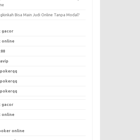
ine
gkinkah Bisa Main Judi Online Tanpa Modal?
t gacor
t online
t88
avip
bpokerqq
bpokerqq
bpokerqq
t gacor
t online
poker online