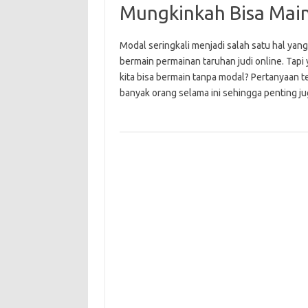
Mungkinkah Bisa Main
Modal seringkali menjadi salah satu hal yan
bermain permainan taruhan judi online. Tap
kita bisa bermain tanpa modal? Pertanyaan t
banyak orang selama ini sehingga penting j