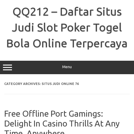
Skip
to
QQ212 – Daftar Situs
content
Judi Slot Poker Togel
Bola Online Terpercaya
Menu
CATEGORY ARCHIVES:
SITUS JUDI ONLINE 76
Free Offline Port Gamings:
Delight In Casino Thrills At Any
Time, Anywhere