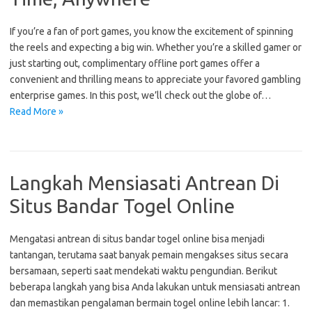
If you’re a fan of port games, you know the excitement of spinning
the reels and expecting a big win. Whether you’re a skilled gamer or
just starting out, complimentary offline port games offer a
convenient and thrilling means to appreciate your favored gambling
enterprise games. In this post, we’ll check out the globe of…
Read More »
Langkah Mensiasati Antrean Di
Situs Bandar Togel Online
Mengatasi antrean di situs bandar togel online bisa menjadi
tantangan, terutama saat banyak pemain mengakses situs secara
bersamaan, seperti saat mendekati waktu pengundian. Berikut
beberapa langkah yang bisa Anda lakukan untuk mensiasati antrean
dan memastikan pengalaman bermain togel online lebih lancar: 1.