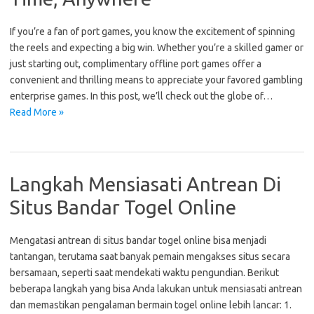
If you’re a fan of port games, you know the excitement of spinning
the reels and expecting a big win. Whether you’re a skilled gamer or
just starting out, complimentary offline port games offer a
convenient and thrilling means to appreciate your favored gambling
enterprise games. In this post, we’ll check out the globe of…
Read More »
Langkah Mensiasati Antrean Di
Situs Bandar Togel Online
Mengatasi antrean di situs bandar togel online bisa menjadi
tantangan, terutama saat banyak pemain mengakses situs secara
bersamaan, seperti saat mendekati waktu pengundian. Berikut
beberapa langkah yang bisa Anda lakukan untuk mensiasati antrean
dan memastikan pengalaman bermain togel online lebih lancar: 1.