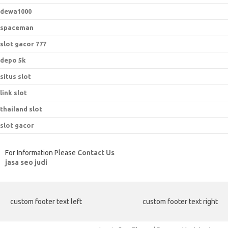
dewa1000
spaceman
slot gacor 777
depo 5k
situs slot
link slot
thailand slot
slot gacor
For Information Please
Contact Us
jasa seo judi
custom footer text left
custom footer text right