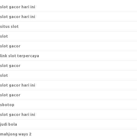
slot gacor hari ini
slot gacor hari ini
situs slot
slot
slot gacor
link slot terpercaya
slot gacor
slot
slot gacor hari ini
slot gacor
sbotop
slot gacor hari ini
judi bola
mahjong ways 2