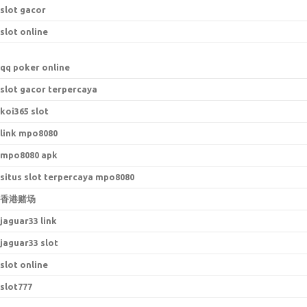
slot gacor
slot online
qq poker online
slot gacor terpercaya
koi365 slot
link mpo8080
mpo8080 apk
situs slot terpercaya mpo8080
香港赌场
jaguar33 link
jaguar33 slot
slot online
slot777