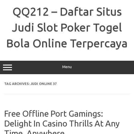
Skip
to
QQ212 – Daftar Situs
content
Judi Slot Poker Togel
Bola Online Terpercaya
Menu
TAG ARCHIVES:
JUDI ONLINE 37
Free Offline Port Gamings:
Delight In Casino Thrills At Any
Time, Anywhere