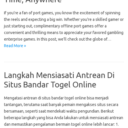
If you’re a fan of port games, you know the excitement of spinning
the reels and expecting a big win. Whether you’re a skilled gamer or
just starting out, complimentary offline port games offer a
convenient and thrilling means to appreciate your favored gambling
enterprise games. In this post, we’ll check out the globe of…
Read More »
Langkah Mensiasati Antrean Di
Situs Bandar Togel Online
Mengatasi antrean di situs bandar togel online bisa menjadi
tantangan, terutama saat banyak pemain mengakses situs secara
bersamaan, seperti saat mendekati waktu pengundian. Berikut
beberapa langkah yang bisa Anda lakukan untuk mensiasati antrean
dan memastikan pengalaman bermain togel online lebih lancar: 1.