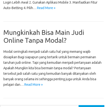
Login Lebih Awal 2. Gunakan Aplikasi Mobile 3. Manfaatkan Fitur
Auto-Betting 4. Pilih…
Read More »
Mungkinkah Bisa Main Judi
Online Tanpa Modal?
Modal seringkali menjadi salah satu hal yang memang wajib
disiapkan Bagi siapapun yang tertarik untuk bermain permainan
taruhan judi online. Tapi yang kemudian menjadi pertanyaan adalah
Apakah Mungkin kita bisa bermain tanpa modal? Pertanyaan
tersebut jadi salah satu yang kemudian banyak ditanyakan oleh
banyak orang selama ini sehingga penting juga untuk Anda bisa
pelajari dan…
Read More »