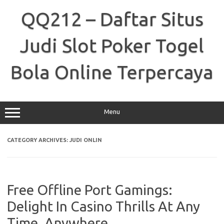
Skip
to
QQ212 – Daftar Situs
content
Judi Slot Poker Togel
Bola Online Terpercaya
Menu
CATEGORY ARCHIVES:
JUDI ONLIN
Free Offline Port Gamings:
Delight In Casino Thrills At Any
Time, Anywhere