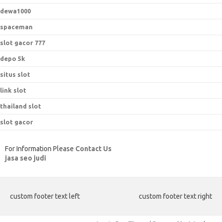
dewa1000
spaceman
slot gacor 777
depo 5k
situs slot
link slot
thailand slot
slot gacor
For Information Please
Contact Us
jasa seo judi
custom footer text left
custom footer text right