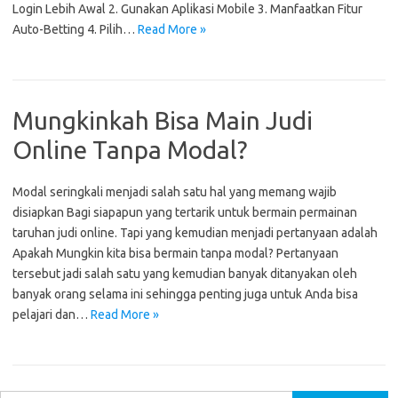
Login Lebih Awal 2. Gunakan Aplikasi Mobile 3. Manfaatkan Fitur
Auto-Betting 4. Pilih…
Read More »
Mungkinkah Bisa Main Judi
Online Tanpa Modal?
Modal seringkali menjadi salah satu hal yang memang wajib
disiapkan Bagi siapapun yang tertarik untuk bermain permainan
taruhan judi online. Tapi yang kemudian menjadi pertanyaan adalah
Apakah Mungkin kita bisa bermain tanpa modal? Pertanyaan
tersebut jadi salah satu yang kemudian banyak ditanyakan oleh
banyak orang selama ini sehingga penting juga untuk Anda bisa
pelajari dan…
Read More »