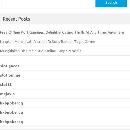
S
e
a
Recent Posts
r
c
Free Offline Port Gamings: Delight In Casino Thrills At Any Time, Anywhere
h
Langkah Mensiasati Antrean Di Situs Bandar Togel Online
f
o
Mungkinkah Bisa Main Judi Online Tanpa Modal?
r
:
slot gacor
slot online
slot88
mejavip
hkbpokerqq
hkbpokerqq
hkbpokerqq