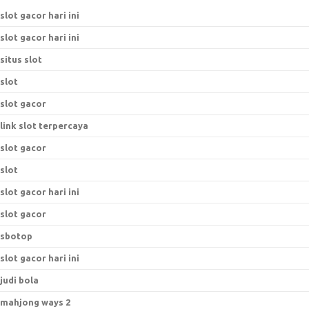
slot gacor hari ini
slot gacor hari ini
situs slot
slot
slot gacor
link slot terpercaya
slot gacor
slot
slot gacor hari ini
slot gacor
sbotop
slot gacor hari ini
judi bola
mahjong ways 2