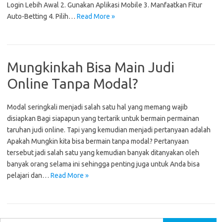
Login Lebih Awal 2. Gunakan Aplikasi Mobile 3. Manfaatkan Fitur
Auto-Betting 4. Pilih…
Read More »
Mungkinkah Bisa Main Judi
Online Tanpa Modal?
Modal seringkali menjadi salah satu hal yang memang wajib
disiapkan Bagi siapapun yang tertarik untuk bermain permainan
taruhan judi online. Tapi yang kemudian menjadi pertanyaan adalah
Apakah Mungkin kita bisa bermain tanpa modal? Pertanyaan
tersebut jadi salah satu yang kemudian banyak ditanyakan oleh
banyak orang selama ini sehingga penting juga untuk Anda bisa
pelajari dan…
Read More »