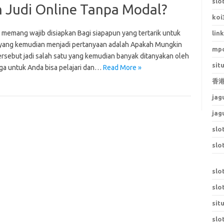
slo
 Judi Online Tanpa Modal?
koi
g memang wajib disiapkan Bagi siapapun yang tertarik untuk
lin
i yang kemudian menjadi pertanyaan adalah Apakah Mungkin
mpo
ersebut jadi salah satu yang kemudian banyak ditanyakan oleh
sit
uga untuk Anda bisa pelajari dan…
Read More »
香
jag
jag
slo
slo
slo
slo
sit
slo