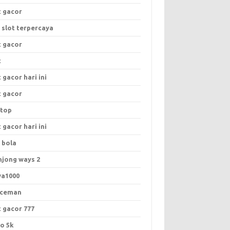
t gacor
k slot terpercaya
t gacor
t
t gacor hari ini
t gacor
top
t gacor hari ini
i bola
jong ways 2
a1000
aceman
t gacor 777
o 5k