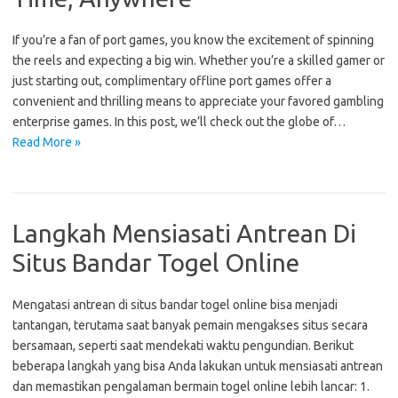
If you’re a fan of port games, you know the excitement of spinning
the reels and expecting a big win. Whether you’re a skilled gamer or
just starting out, complimentary offline port games offer a
convenient and thrilling means to appreciate your favored gambling
enterprise games. In this post, we’ll check out the globe of…
Read More »
Langkah Mensiasati Antrean Di
Situs Bandar Togel Online
Mengatasi antrean di situs bandar togel online bisa menjadi
tantangan, terutama saat banyak pemain mengakses situs secara
bersamaan, seperti saat mendekati waktu pengundian. Berikut
beberapa langkah yang bisa Anda lakukan untuk mensiasati antrean
dan memastikan pengalaman bermain togel online lebih lancar: 1.