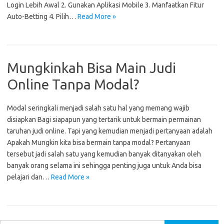
Login Lebih Awal 2. Gunakan Aplikasi Mobile 3. Manfaatkan Fitur
Auto-Betting 4. Pilih…
Read More »
Mungkinkah Bisa Main Judi
Online Tanpa Modal?
Modal seringkali menjadi salah satu hal yang memang wajib
disiapkan Bagi siapapun yang tertarik untuk bermain permainan
taruhan judi online. Tapi yang kemudian menjadi pertanyaan adalah
Apakah Mungkin kita bisa bermain tanpa modal? Pertanyaan
tersebut jadi salah satu yang kemudian banyak ditanyakan oleh
banyak orang selama ini sehingga penting juga untuk Anda bisa
pelajari dan…
Read More »