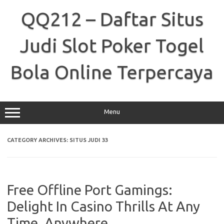
Skip
to
QQ212 – Daftar Situs
content
Judi Slot Poker Togel
Bola Online Terpercaya
Menu
CATEGORY ARCHIVES:
SITUS JUDI 33
Free Offline Port Gamings:
Delight In Casino Thrills At Any
Time, Anywhere