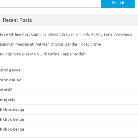
S
e
a
Recent Posts
r
c
Free Offline Port Gamings: Delight In Casino Thrills At Any Time, Anywhere
h
Langkah Mensiasati Antrean Di Situs Bandar Togel Online
f
o
Mungkinkah Bisa Main Judi Online Tanpa Modal?
r
:
slot gacor
slot online
slot88
mejavip
hkbpokerqq
hkbpokerqq
hkbpokerqq