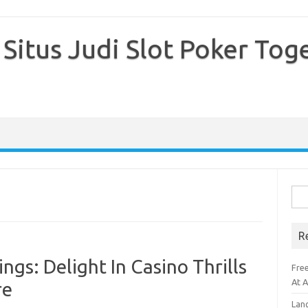
Situs Judi Slot Poker Tog
Sea
for:
R
ngs: Delight In Casino Thrills
Free
At 
re
Lan