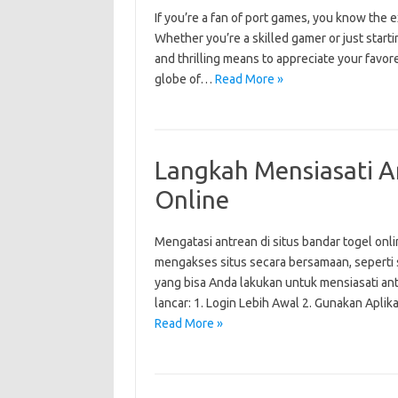
If you’re a fan of port games, you know the 
Whether you’re a skilled gamer or just start
and thrilling means to appreciate your favor
globe of…
Read More »
Langkah Mensiasati An
Online
Mengatasi antrean di situs bandar togel onl
mengakses situs secara bersamaan, seperti
yang bisa Anda lakukan untuk mensiasati an
lancar: 1. Login Lebih Awal 2. Gunakan Aplik
Read More »