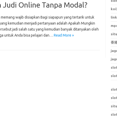
slo
 Judi Online Tanpa Modal?
koi
g memang wajib disiapkan Bagi siapapun yang tertarik untuk
lin
i yang kemudian menjadi pertanyaan adalah Apakah Mungkin
mpo
ersebut jadi salah satu yang kemudian banyak ditanyakan oleh
sit
uga untuk Anda bisa pelajari dan…
Read More »
香
jag
jag
slo
slo
slo
slo
sit
slo