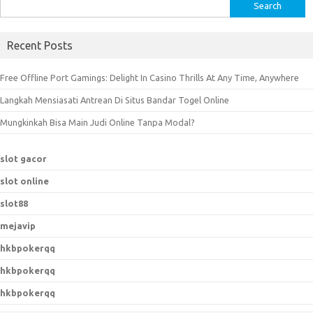
S
e
a
Recent Posts
r
c
Free Offline Port Gamings: Delight In Casino Thrills At Any Time, Anywhere
h
Langkah Mensiasati Antrean Di Situs Bandar Togel Online
f
o
Mungkinkah Bisa Main Judi Online Tanpa Modal?
r
:
slot gacor
slot online
slot88
mejavip
hkbpokerqq
hkbpokerqq
hkbpokerqq