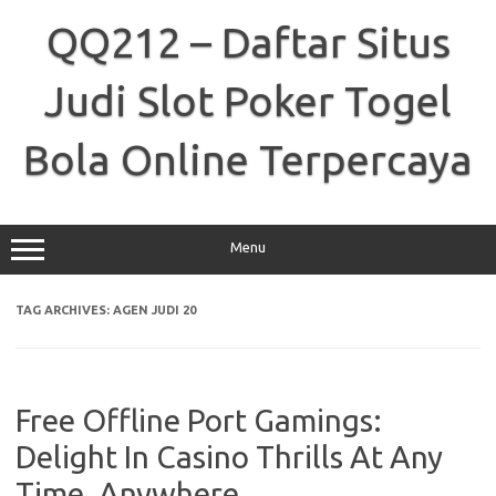
Skip
to
QQ212 – Daftar Situs
content
Judi Slot Poker Togel
Bola Online Terpercaya
Menu
TAG ARCHIVES:
AGEN JUDI 20
Free Offline Port Gamings:
Delight In Casino Thrills At Any
Time, Anywhere