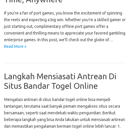
If you’re a fan of port games, you know the excitement of spinning
the reels and expecting a big win. Whether you’re a skilled gamer or
just starting out, complimentary offline port games offer a
convenient and thrilling means to appreciate your favored gambling
enterprise games. In this post, we’ll check out the globe of…
Read More »
Langkah Mensiasati Antrean Di
Situs Bandar Togel Online
Mengatasi antrean di situs bandar togel online bisa menjadi
tantangan, terutama saat banyak pemain mengakses situs secara
bersamaan, seperti saat mendekati waktu pengundian. Berikut
beberapa langkah yang bisa Anda lakukan untuk mensiasati antrean
dan memastikan pengalaman bermain togel online lebih lancar: 1.