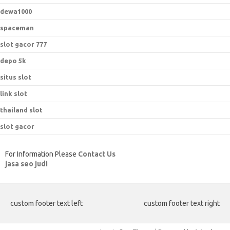
dewa1000
spaceman
slot gacor 777
depo 5k
situs slot
link slot
thailand slot
slot gacor
For Information Please
Contact Us
jasa seo judi
custom footer text left
custom footer text right