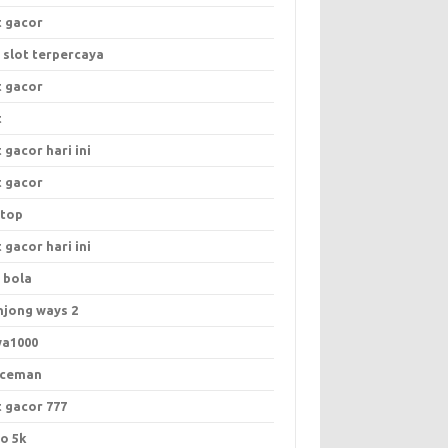
t gacor
k slot terpercaya
t gacor
t
t gacor hari ini
t gacor
top
t gacor hari ini
i bola
jong ways 2
a1000
aceman
t gacor 777
o 5k