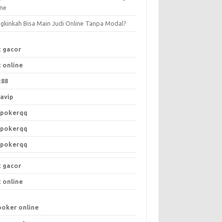
ine
gkinkah Bisa Main Judi Online Tanpa Modal?
t gacor
t online
t88
avip
bpokerqq
bpokerqq
bpokerqq
t gacor
t online
poker online