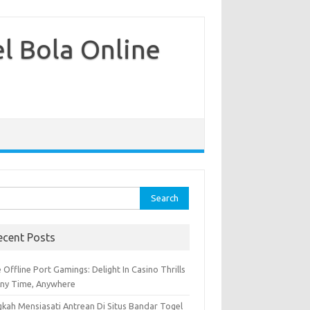
el Bola Online
rch
ecent Posts
 Offline Port Gamings: Delight In Casino Thrills
Any Time, Anywhere
gkah Mensiasati Antrean Di Situs Bandar Togel