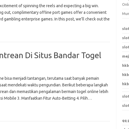
Onl
excitement of spinning the reels and expecting a big win.
ing out, complimentary offline port games offer a convenient
Mun
ed gambling enterprise games. In this post, we’ll check out the
slo
slo
slo
trean Di Situs Bandar Togel
mej
hk
hk
ine bisa menjadi tantangan, terutama saat banyak pemain
hk
 saat mendekati waktu pengundian. Berikut beberapa langkah
trean dan memastikan pengalaman bermain togel online lebih
slo
asi Mobile 3. Manfaatkan Fitur Auto-Betting 4. Pilih…
slo
qq 