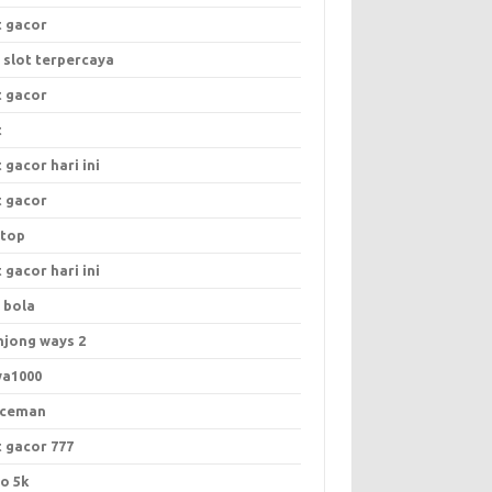
t gacor
k slot terpercaya
t gacor
t
t gacor hari ini
t gacor
top
t gacor hari ini
i bola
jong ways 2
a1000
aceman
t gacor 777
o 5k