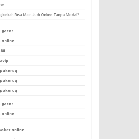
ine
gkinkah Bisa Main Judi Online Tanpa Modal?
t gacor
t online
t88
avip
bpokerqq
bpokerqq
bpokerqq
t gacor
t online
poker online