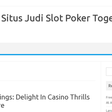
Situs Judi Slot Poker Tog
Sea
for:
R
ngs: Delight In Casino Thrills
Free
At 
re
Lan