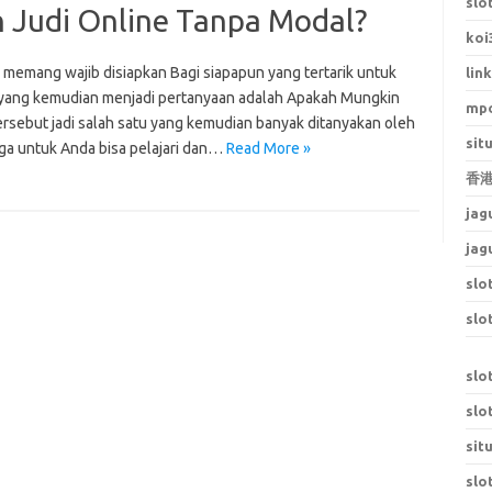
slo
 Judi Online Tanpa Modal?
koi
g memang wajib disiapkan Bagi siapapun yang tertarik untuk
lin
i yang kemudian menjadi pertanyaan adalah Apakah Mungkin
mpo
ersebut jadi salah satu yang kemudian banyak ditanyakan oleh
sit
uga untuk Anda bisa pelajari dan…
Read More »
香
jag
jag
slo
slo
slo
slo
sit
slo