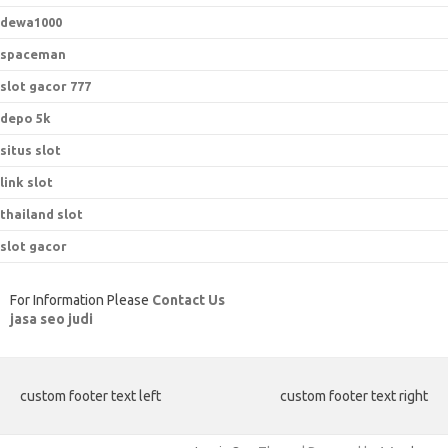
dewa1000
spaceman
slot gacor 777
depo 5k
situs slot
link slot
thailand slot
slot gacor
For Information Please
Contact Us
jasa seo judi
custom footer text left
custom footer text right