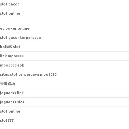
slot gacor
slot online
qq poker online
slot gacor terpercaya
koi365 slot
link mpo8080
mpo8080 apk
situs slot terpercaya mpo8080
香港赌场
jaguar33 link
jaguar33 slot
slot online
slot777