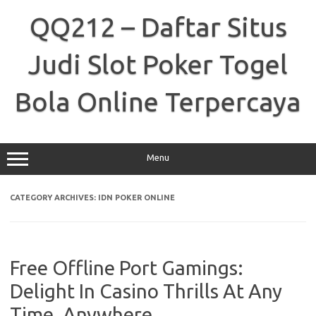
Skip
to
QQ212 – Daftar Situs
content
Judi Slot Poker Togel
Bola Online Terpercaya
Menu
CATEGORY ARCHIVES:
IDN POKER ONLINE
Free Offline Port Gamings:
Delight In Casino Thrills At Any
Time, Anywhere