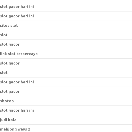
slot gacor hari ini
slot gacor hari ini
situs slot
slot
slot gacor
link slot terpercaya
slot gacor
slot
slot gacor hari ini
slot gacor
sbotop
slot gacor hari ini
judi bola
mahjong ways 2