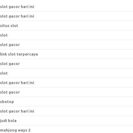
slot gacor hari ini
slot gacor hari ini
situs slot
slot
slot gacor
link slot terpercaya
slot gacor
slot
slot gacor hari ini
slot gacor
sbotop
slot gacor hari ini
judi bola
mahjong ways 2