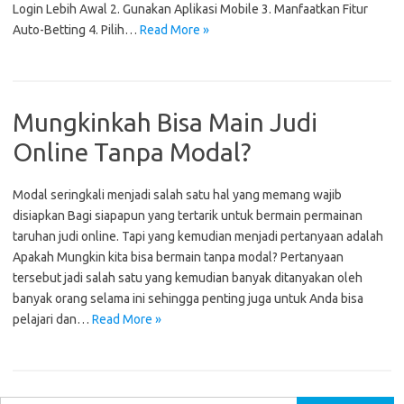
Login Lebih Awal 2. Gunakan Aplikasi Mobile 3. Manfaatkan Fitur
Auto-Betting 4. Pilih…
Read More »
Mungkinkah Bisa Main Judi
Online Tanpa Modal?
Modal seringkali menjadi salah satu hal yang memang wajib
disiapkan Bagi siapapun yang tertarik untuk bermain permainan
taruhan judi online. Tapi yang kemudian menjadi pertanyaan adalah
Apakah Mungkin kita bisa bermain tanpa modal? Pertanyaan
tersebut jadi salah satu yang kemudian banyak ditanyakan oleh
banyak orang selama ini sehingga penting juga untuk Anda bisa
pelajari dan…
Read More »