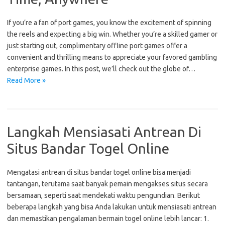
If you’re a fan of port games, you know the excitement of spinning
the reels and expecting a big win. Whether you’re a skilled gamer or
just starting out, complimentary offline port games offer a
convenient and thrilling means to appreciate your favored gambling
enterprise games. In this post, we’ll check out the globe of…
Read More »
Langkah Mensiasati Antrean Di
Situs Bandar Togel Online
Mengatasi antrean di situs bandar togel online bisa menjadi
tantangan, terutama saat banyak pemain mengakses situs secara
bersamaan, seperti saat mendekati waktu pengundian. Berikut
beberapa langkah yang bisa Anda lakukan untuk mensiasati antrean
dan memastikan pengalaman bermain togel online lebih lancar: 1.