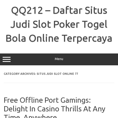
Skip
to
QQ212 – Daftar Situs
content
Judi Slot Poker Togel
Bola Online Terpercaya
Menu
CATEGORY ARCHIVES:
SITUS JUDI SLOT ONLINE 77
Free Offline Port Gamings:
Delight In Casino Thrills At Any
Time, Anywhere