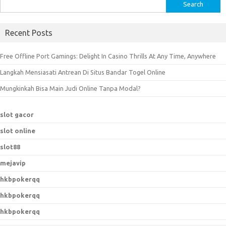
S
e
a
Recent Posts
r
c
Free Offline Port Gamings: Delight In Casino Thrills At Any Time, Anywhere
h
Langkah Mensiasati Antrean Di Situs Bandar Togel Online
f
o
Mungkinkah Bisa Main Judi Online Tanpa Modal?
r
:
slot gacor
slot online
slot88
mejavip
hkbpokerqq
hkbpokerqq
hkbpokerqq