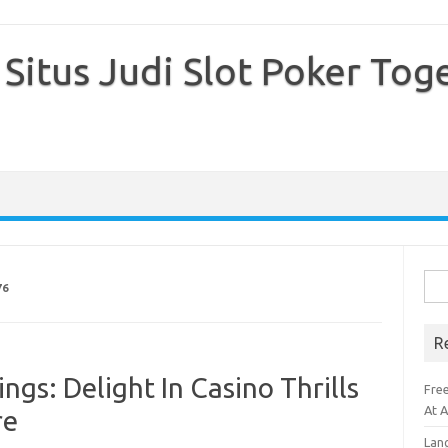
Situs Judi Slot Poker Tog
Sea
76
for:
R
ngs: Delight In Casino Thrills
Free
At 
re
Lan