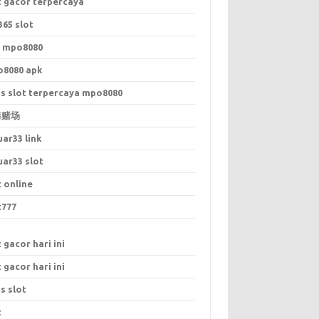
t gacor terpercaya
365 slot
k mpo8080
8080 apk
us slot terpercaya mpo8080
港赌场
uar33 link
uar33 slot
t online
t777
t gacor hari ini
t gacor hari ini
us slot
t