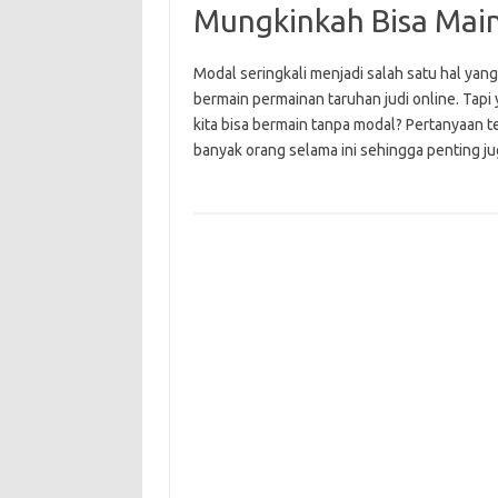
Mungkinkah Bisa Main
Modal seringkali menjadi salah satu hal yan
bermain permainan taruhan judi online. Tap
kita bisa bermain tanpa modal? Pertanyaan t
banyak orang selama ini sehingga penting j