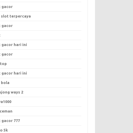
t gacor
k slot terpercaya
t gacor
t
t gacor hari ini
t gacor
top
t gacor hari ini
i bola
jong ways 2
a1000
aceman
t gacor 777
o 5k