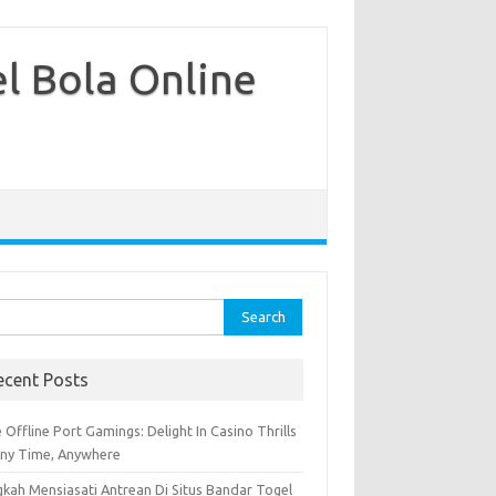
el Bola Online
rch
ecent Posts
 Offline Port Gamings: Delight In Casino Thrills
Any Time, Anywhere
gkah Mensiasati Antrean Di Situs Bandar Togel