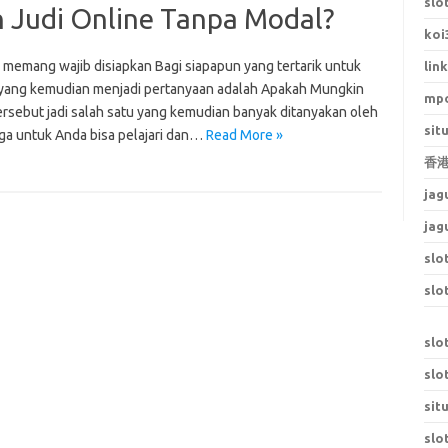
slo
 Judi Online Tanpa Modal?
koi
g memang wajib disiapkan Bagi siapapun yang tertarik untuk
lin
i yang kemudian menjadi pertanyaan adalah Apakah Mungkin
mpo
ersebut jadi salah satu yang kemudian banyak ditanyakan oleh
sit
uga untuk Anda bisa pelajari dan…
Read More »
香
jag
jag
slo
slo
slo
slo
sit
slo