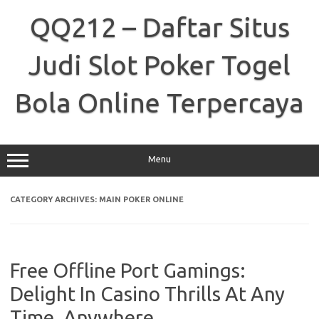
Skip
to
QQ212 – Daftar Situs
content
Judi Slot Poker Togel
Bola Online Terpercaya
Menu
CATEGORY ARCHIVES:
MAIN POKER ONLINE
Free Offline Port Gamings:
Delight In Casino Thrills At Any
Time, Anywhere