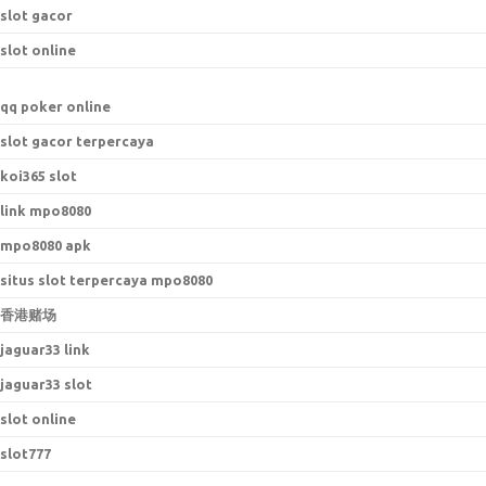
slot gacor
slot online
qq poker online
slot gacor terpercaya
koi365 slot
link mpo8080
mpo8080 apk
situs slot terpercaya mpo8080
香港赌场
jaguar33 link
jaguar33 slot
slot online
slot777