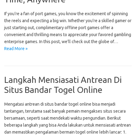
If you’re a fan of port games, you know the excitement of spinning
the reels and expecting a big win. Whether you’re a skilled gamer or
just starting out, complimentary offline port games offer a
convenient and thrilling means to appreciate your favored gambling
enterprise games. In this post, we’ll check out the globe of…
Read More »
Langkah Mensiasati Antrean Di
Situs Bandar Togel Online
Mengatasi antrean di situs bandar togel online bisa menjadi
tantangan, terutama saat banyak pemain mengakses situs secara
bersamaan, seperti saat mendekati waktu pengundian. Berikut
beberapa langkah yang bisa Anda lakukan untuk mensiasati antrean
dan memastikan pengalaman bermain togel online lebih lancar: 1.