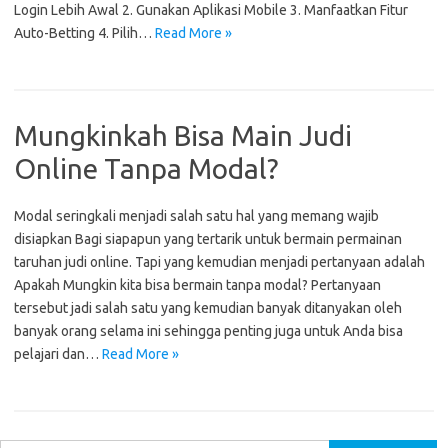
Login Lebih Awal 2. Gunakan Aplikasi Mobile 3. Manfaatkan Fitur
Auto-Betting 4. Pilih…
Read More »
Mungkinkah Bisa Main Judi
Online Tanpa Modal?
Modal seringkali menjadi salah satu hal yang memang wajib
disiapkan Bagi siapapun yang tertarik untuk bermain permainan
taruhan judi online. Tapi yang kemudian menjadi pertanyaan adalah
Apakah Mungkin kita bisa bermain tanpa modal? Pertanyaan
tersebut jadi salah satu yang kemudian banyak ditanyakan oleh
banyak orang selama ini sehingga penting juga untuk Anda bisa
pelajari dan…
Read More »