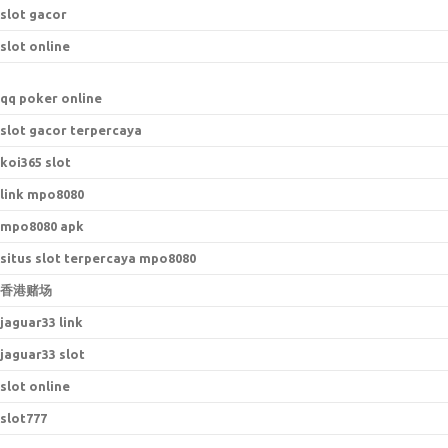
slot gacor
slot online
qq poker online
slot gacor terpercaya
koi365 slot
link mpo8080
mpo8080 apk
situs slot terpercaya mpo8080
香港赌场
jaguar33 link
jaguar33 slot
slot online
slot777