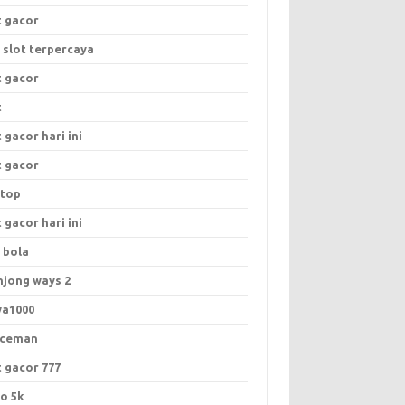
t gacor
k slot terpercaya
t gacor
t
t gacor hari ini
t gacor
top
t gacor hari ini
i bola
jong ways 2
a1000
aceman
t gacor 777
o 5k