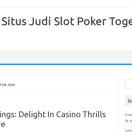
Situs Judi Slot Poker Tog
Sea
TUK JUDI
for:
R
ngs: Delight In Casino Thrills
Free
At 
re
Lan