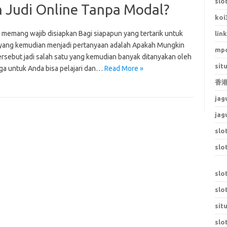
slo
 Judi Online Tanpa Modal?
koi
g memang wajib disiapkan Bagi siapapun yang tertarik untuk
lin
i yang kemudian menjadi pertanyaan adalah Apakah Mungkin
mpo
ersebut jadi salah satu yang kemudian banyak ditanyakan oleh
sit
uga untuk Anda bisa pelajari dan…
Read More »
香
jag
jag
slo
slo
slo
slo
sit
slo