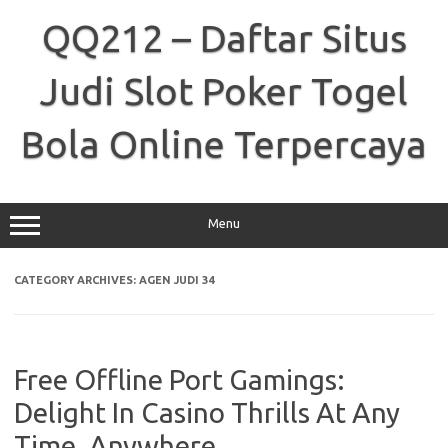
Skip
to
QQ212 – Daftar Situs
content
Judi Slot Poker Togel
Bola Online Terpercaya
Menu
CATEGORY ARCHIVES:
AGEN JUDI 34
Free Offline Port Gamings:
Delight In Casino Thrills At Any
Time, Anywhere