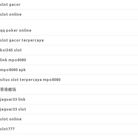
slot gacor
slot online
qq poker online
slot gacor terpercaya
koi365 slot
link mpo8080
mpo8080 apk
situs slot terpercaya mpo8080
香港赌场
jaguar33 link
jaguar33 slot
slot online
slot777