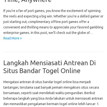
If you’re a fan of port games, you know the excitement of spinning
the reels and expecting a big win. Whether you’re a skilled gamer or
just starting out, complimentary offline port games offer a
convenient and thrilling means to appreciate your favored gambling
enterprise games. In this post, we’ll check out the globe of…
Read More »
Langkah Mensiasati Antrean Di
Situs Bandar Togel Online
Mengatasi antrean di situs bandar togel online bisa menjadi
tantangan, terutama saat banyak pemain mengakses situs secara
bersamaan, seperti saat mendekati waktu pengundian. Berikut
beberapa langkah yang bisa Anda lakukan untuk mensiasati antrean
dan memastikan pengalaman bermain togel online lebih lancar: 1.