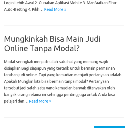
Login Lebih Awal 2. Gunakan Aplikasi Mobile 3. Manfaatkan Fitur
Auto-Betting 4. Pilih…
Read More »
Mungkinkah Bisa Main Judi
Online Tanpa Modal?
Modal seringkali menjadi salah satu hal yang memang wajib
disiapkan Bagi siapapun yang tertarik untuk bermain permainan
taruhan judi online. Tapi yang kemudian menjadi pertanyaan adalah
Apakah Mungkin kita bisa bermain tanpa modal? Pertanyaan
tersebut jadi salah satu yang kemudian banyak ditanyakan oleh
banyak orang selama ini sehingga penting juga untuk Anda bisa
pelajari dan…
Read More »