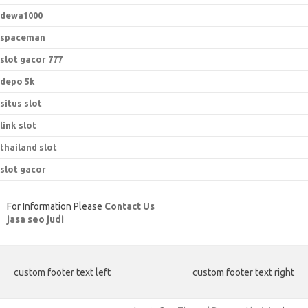
dewa1000
spaceman
slot gacor 777
depo 5k
situs slot
link slot
thailand slot
slot gacor
For Information Please
Contact Us
jasa seo judi
custom footer text left
custom footer text right