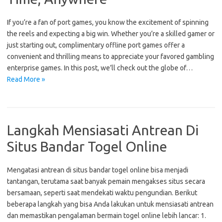
If you’re a fan of port games, you know the excitement of spinning
the reels and expecting a big win. Whether you’re a skilled gamer or
just starting out, complimentary offline port games offer a
convenient and thrilling means to appreciate your favored gambling
enterprise games. In this post, we’ll check out the globe of…
Read More »
Langkah Mensiasati Antrean Di
Situs Bandar Togel Online
Mengatasi antrean di situs bandar togel online bisa menjadi
tantangan, terutama saat banyak pemain mengakses situs secara
bersamaan, seperti saat mendekati waktu pengundian. Berikut
beberapa langkah yang bisa Anda lakukan untuk mensiasati antrean
dan memastikan pengalaman bermain togel online lebih lancar: 1.