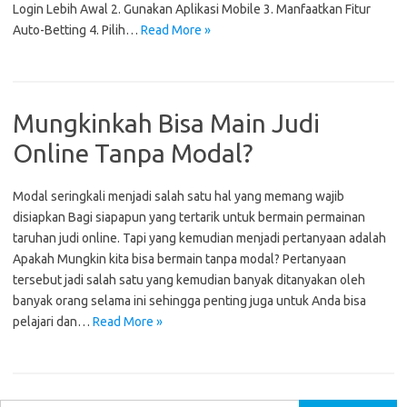
Login Lebih Awal 2. Gunakan Aplikasi Mobile 3. Manfaatkan Fitur
Auto-Betting 4. Pilih…
Read More »
Mungkinkah Bisa Main Judi
Online Tanpa Modal?
Modal seringkali menjadi salah satu hal yang memang wajib
disiapkan Bagi siapapun yang tertarik untuk bermain permainan
taruhan judi online. Tapi yang kemudian menjadi pertanyaan adalah
Apakah Mungkin kita bisa bermain tanpa modal? Pertanyaan
tersebut jadi salah satu yang kemudian banyak ditanyakan oleh
banyak orang selama ini sehingga penting juga untuk Anda bisa
pelajari dan…
Read More »