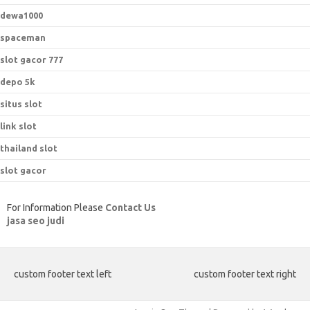
dewa1000
spaceman
slot gacor 777
depo 5k
situs slot
link slot
thailand slot
slot gacor
For Information Please
Contact Us
jasa seo judi
custom footer text left
custom footer text right