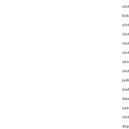
slo
lin
slo
slo
slo
slo
sbo
slo
jud
mah
dew
sp
slo
dep