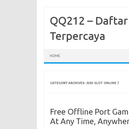
Skip
to
content
QQ212 – Daftar 
Terpercaya
HOME
CATEGORY ARCHIVES:
JUDI SLOT ONLINE 7
Free Offline Port Gami
At Any Time, Anywhe