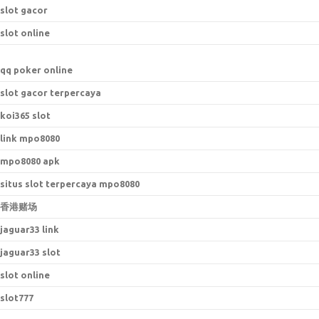
slot gacor
slot online
qq poker online
slot gacor terpercaya
koi365 slot
link mpo8080
mpo8080 apk
situs slot terpercaya mpo8080
香港赌场
jaguar33 link
jaguar33 slot
slot online
slot777