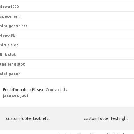
dewa1000
spaceman
slot gacor 777
depo 5k
situs slot
link slot
thailand slot
slot gacor
For Information Please
Contact Us
jasa seo judi
custom footer text left
custom footer text right