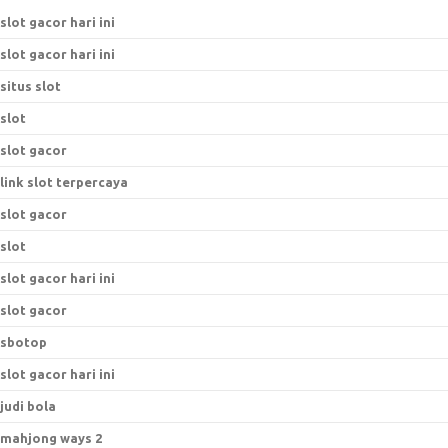
slot gacor hari ini
slot gacor hari ini
situs slot
slot
slot gacor
link slot terpercaya
slot gacor
slot
slot gacor hari ini
slot gacor
sbotop
slot gacor hari ini
judi bola
mahjong ways 2