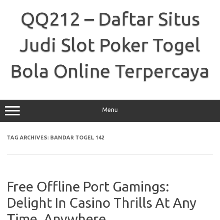
Skip
to
QQ212 – Daftar Situs
content
Judi Slot Poker Togel
Bola Online Terpercaya
Menu
TAG ARCHIVES:
BANDAR TOGEL 142
Free Offline Port Gamings:
Delight In Casino Thrills At Any
Time, Anywhere