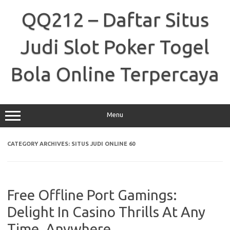
Skip
to
QQ212 – Daftar Situs
content
Judi Slot Poker Togel
Bola Online Terpercaya
Menu
CATEGORY ARCHIVES:
SITUS JUDI ONLINE 60
Free Offline Port Gamings:
Delight In Casino Thrills At Any
Time, Anywhere