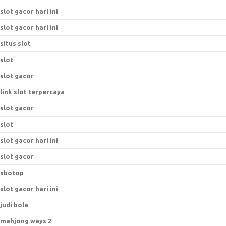
slot gacor hari ini
slot gacor hari ini
situs slot
slot
slot gacor
link slot terpercaya
slot gacor
slot
slot gacor hari ini
slot gacor
sbotop
slot gacor hari ini
judi bola
mahjong ways 2