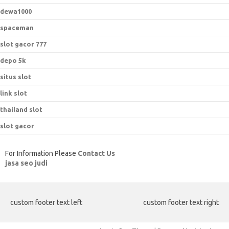
dewa1000
spaceman
slot gacor 777
depo 5k
situs slot
link slot
thailand slot
slot gacor
For Information Please
Contact Us
jasa seo judi
custom footer text left
custom footer text right