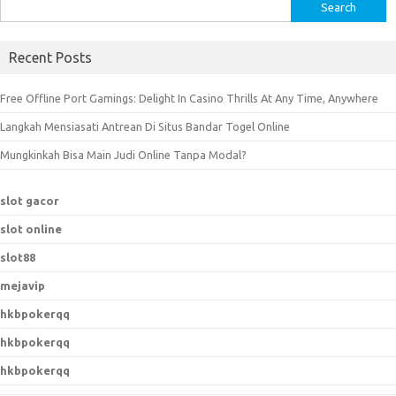
S
e
a
Recent Posts
r
c
Free Offline Port Gamings: Delight In Casino Thrills At Any Time, Anywhere
h
Langkah Mensiasati Antrean Di Situs Bandar Togel Online
f
o
Mungkinkah Bisa Main Judi Online Tanpa Modal?
r
:
slot gacor
slot online
slot88
mejavip
hkbpokerqq
hkbpokerqq
hkbpokerqq