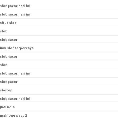
slot gacor hari ini
slot gacor hari ini
situs slot
slot
slot gacor
link slot terpercaya
slot gacor
slot
slot gacor hari ini
slot gacor
sbotop
slot gacor hari ini
judi bola
mahjong ways 2