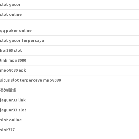
slot gacor
slot online
qq poker online
slot gacor terpercaya
koi365 slot
link mpo8080
mpo8080 apk
situs slot terpercaya mpo8080
香港赌场
jaguar33 link
jaguar33 slot
slot online
slot777