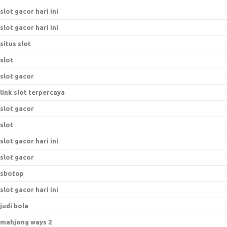
slot gacor hari ini
slot gacor hari ini
situs slot
slot
slot gacor
link slot terpercaya
slot gacor
slot
slot gacor hari ini
slot gacor
sbotop
slot gacor hari ini
judi bola
mahjong ways 2