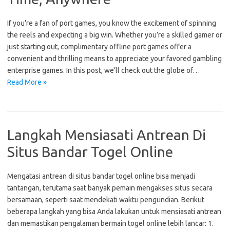
If you’re a fan of port games, you know the excitement of spinning
the reels and expecting a big win. Whether you’re a skilled gamer or
just starting out, complimentary offline port games offer a
convenient and thrilling means to appreciate your favored gambling
enterprise games. In this post, we’ll check out the globe of…
Read More »
Langkah Mensiasati Antrean Di
Situs Bandar Togel Online
Mengatasi antrean di situs bandar togel online bisa menjadi
tantangan, terutama saat banyak pemain mengakses situs secara
bersamaan, seperti saat mendekati waktu pengundian. Berikut
beberapa langkah yang bisa Anda lakukan untuk mensiasati antrean
dan memastikan pengalaman bermain togel online lebih lancar: 1.