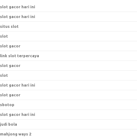
slot gacor hari ini
slot gacor hari ini
situs slot
slot
slot gacor
link slot terpercaya
slot gacor
slot
slot gacor hari ini
slot gacor
sbotop
slot gacor hari ini
judi bola
mahjong ways 2