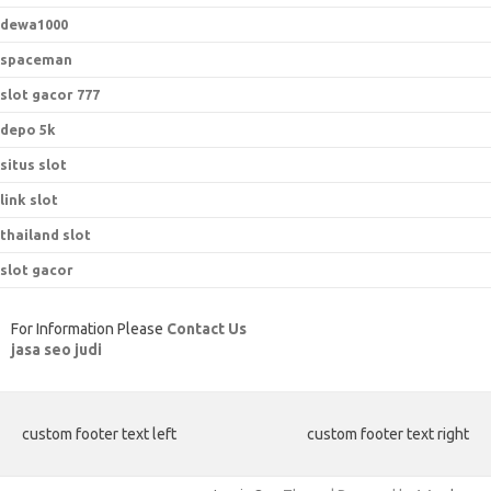
dewa1000
spaceman
slot gacor 777
depo 5k
situs slot
link slot
thailand slot
slot gacor
For Information Please
Contact Us
jasa seo judi
custom footer text left
custom footer text right