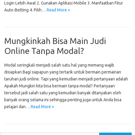
Login Lebih Awal 2. Gunakan Aplikasi Mobile 3. Manfaatkan Fitur
Auto-Betting 4. Pilih…
Read More »
Mungkinkah Bisa Main Judi
Online Tanpa Modal?
Modal seringkali menjadi salah satu hal yang memang wajib
disiapkan Bagi siapapun yang tertarik untuk bermain permainan
taruhan judi online. Tapi yang kemudian menjadi pertanyaan adalah
Apakah Mungkin kita bisa bermain tanpa modal? Pertanyaan
tersebut jadi salah satu yang kemudian banyak ditanyakan oleh
banyak orang selama ini sehingga penting juga untuk Anda bisa
pelajari dan…
Read More »