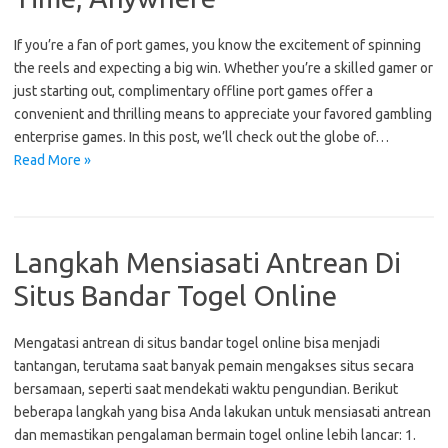
If you’re a fan of port games, you know the excitement of spinning
the reels and expecting a big win. Whether you’re a skilled gamer or
just starting out, complimentary offline port games offer a
convenient and thrilling means to appreciate your favored gambling
enterprise games. In this post, we’ll check out the globe of…
Read More »
Langkah Mensiasati Antrean Di
Situs Bandar Togel Online
Mengatasi antrean di situs bandar togel online bisa menjadi
tantangan, terutama saat banyak pemain mengakses situs secara
bersamaan, seperti saat mendekati waktu pengundian. Berikut
beberapa langkah yang bisa Anda lakukan untuk mensiasati antrean
dan memastikan pengalaman bermain togel online lebih lancar: 1.