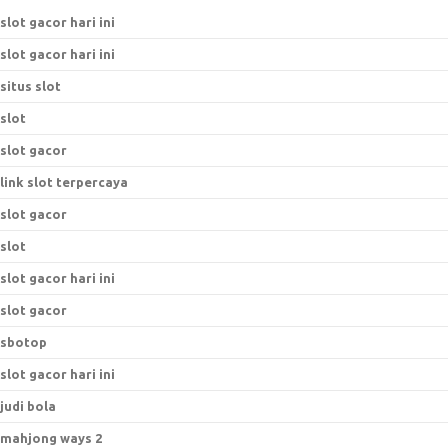
slot gacor hari ini
slot gacor hari ini
situs slot
slot
slot gacor
link slot terpercaya
slot gacor
slot
slot gacor hari ini
slot gacor
sbotop
slot gacor hari ini
judi bola
mahjong ways 2