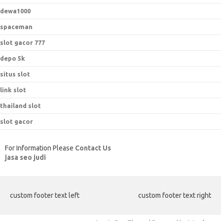
dewa1000
spaceman
slot gacor 777
depo 5k
situs slot
link slot
thailand slot
slot gacor
For Information Please
Contact Us
jasa seo judi
custom footer text left
custom footer text right