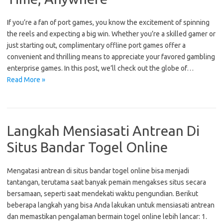
If you’re a fan of port games, you know the excitement of spinning
the reels and expecting a big win. Whether you’re a skilled gamer or
just starting out, complimentary offline port games offer a
convenient and thrilling means to appreciate your favored gambling
enterprise games. In this post, we’ll check out the globe of…
Read More »
Langkah Mensiasati Antrean Di
Situs Bandar Togel Online
Mengatasi antrean di situs bandar togel online bisa menjadi
tantangan, terutama saat banyak pemain mengakses situs secara
bersamaan, seperti saat mendekati waktu pengundian. Berikut
beberapa langkah yang bisa Anda lakukan untuk mensiasati antrean
dan memastikan pengalaman bermain togel online lebih lancar: 1.