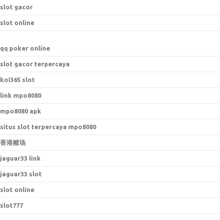
slot gacor
slot online
qq poker online
slot gacor terpercaya
koi365 slot
link mpo8080
mpo8080 apk
situs slot terpercaya mpo8080
香港赌场
jaguar33 link
jaguar33 slot
slot online
slot777