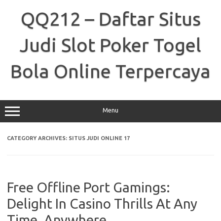
Skip
to
QQ212 – Daftar Situs
content
Judi Slot Poker Togel
Bola Online Terpercaya
Menu
CATEGORY ARCHIVES:
SITUS JUDI ONLINE 17
Free Offline Port Gamings:
Delight In Casino Thrills At Any
Time, Anywhere