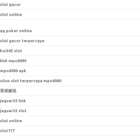
slot gacor
slot online
qq poker online
slot gacor terpercaya
koi365 slot
link mpo8080
mpo8080 apk
situs slot terpercaya mpo8080
香港赌场
jaguar33 link
jaguar33 slot
slot online
slot777