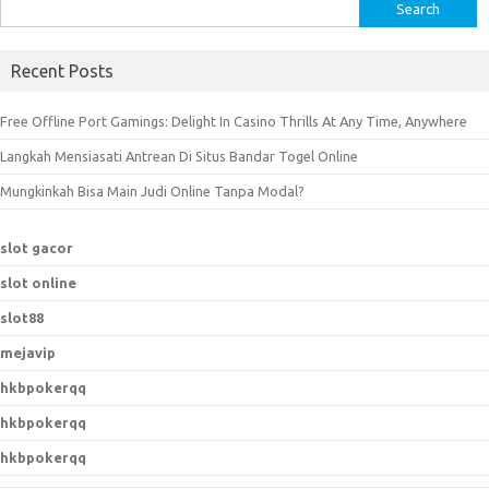
S
e
a
Recent Posts
r
c
Free Offline Port Gamings: Delight In Casino Thrills At Any Time, Anywhere
h
Langkah Mensiasati Antrean Di Situs Bandar Togel Online
f
o
Mungkinkah Bisa Main Judi Online Tanpa Modal?
r
:
slot gacor
slot online
slot88
mejavip
hkbpokerqq
hkbpokerqq
hkbpokerqq