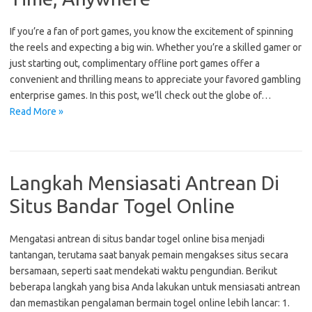
If you’re a fan of port games, you know the excitement of spinning
the reels and expecting a big win. Whether you’re a skilled gamer or
just starting out, complimentary offline port games offer a
convenient and thrilling means to appreciate your favored gambling
enterprise games. In this post, we’ll check out the globe of…
Read More »
Langkah Mensiasati Antrean Di
Situs Bandar Togel Online
Mengatasi antrean di situs bandar togel online bisa menjadi
tantangan, terutama saat banyak pemain mengakses situs secara
bersamaan, seperti saat mendekati waktu pengundian. Berikut
beberapa langkah yang bisa Anda lakukan untuk mensiasati antrean
dan memastikan pengalaman bermain togel online lebih lancar: 1.