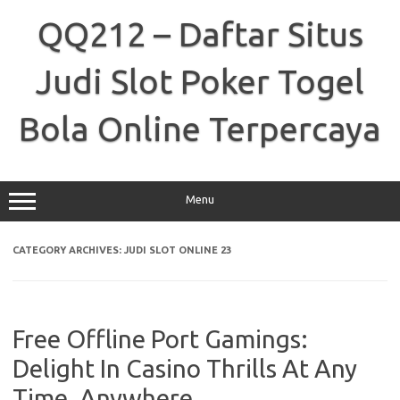
Skip
to
QQ212 – Daftar Situs
content
Judi Slot Poker Togel
Bola Online Terpercaya
Menu
CATEGORY ARCHIVES:
JUDI SLOT ONLINE 23
Free Offline Port Gamings:
Delight In Casino Thrills At Any
Time, Anywhere