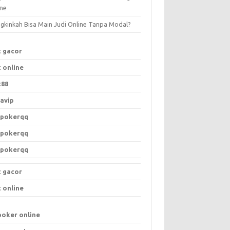
ine
gkinkah Bisa Main Judi Online Tanpa Modal?
t gacor
t online
t88
avip
bpokerqq
bpokerqq
bpokerqq
t gacor
t online
poker online