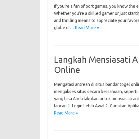
If you’re a fan of port games, you know the 
Whether you’re a skilled gamer or just start
and thrilling means to appreciate your favor
globe of…
Read More »
Langkah Mensiasati An
Online
Mengatasi antrean di situs bandar togel onl
mengakses situs secara bersamaan, seperti
yang bisa Anda lakukan untuk mensiasati an
lancar: 1. Login Lebih Awal 2. Gunakan Aplik
Read More »