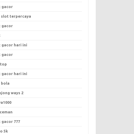
t gacor
k slot terpercaya
t gacor
t
t gacor hari ini
t gacor
top
t gacor hari ini
i bola
jong ways 2
a1000
aceman
t gacor 777
o 5k