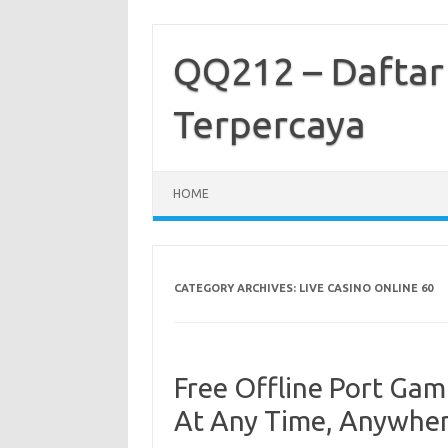
Skip
to
content
QQ212 – Daftar 
Terpercaya
HOME
CATEGORY ARCHIVES:
LIVE CASINO ONLINE 60
Free Offline Port Gami
At Any Time, Anywhe