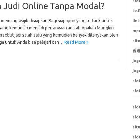
slo
 Judi Online Tanpa Modal?
koi
g memang wajib disiapkan Bagi siapapun yang tertarik untuk
lin
i yang kemudian menjadi pertanyaan adalah Apakah Mungkin
mpo
ersebut jadi salah satu yang kemudian banyak ditanyakan oleh
sit
uga untuk Anda bisa pelajari dan…
Read More »
香
jag
jag
slo
slo
slo
slo
sit
slo