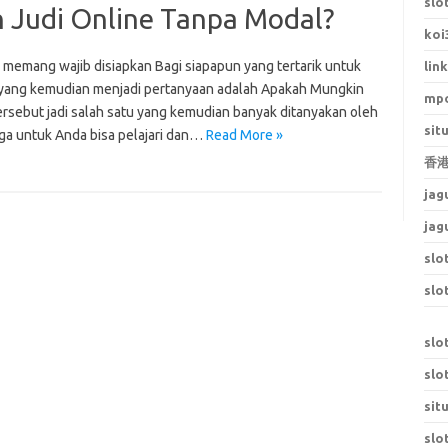
slo
 Judi Online Tanpa Modal?
koi
g memang wajib disiapkan Bagi siapapun yang tertarik untuk
lin
i yang kemudian menjadi pertanyaan adalah Apakah Mungkin
mpo
ersebut jadi salah satu yang kemudian banyak ditanyakan oleh
sit
uga untuk Anda bisa pelajari dan…
Read More »
香
jag
jag
slo
slo
slo
slo
sit
slo