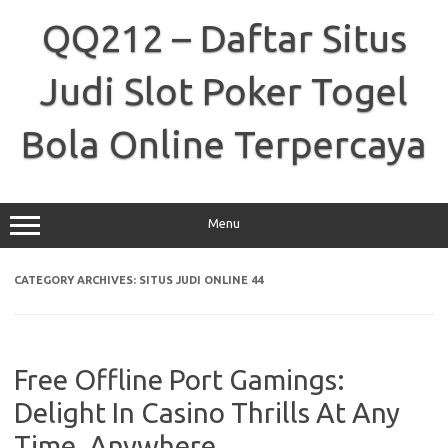
Skip
to
QQ212 – Daftar Situs
content
Judi Slot Poker Togel
Bola Online Terpercaya
Menu
CATEGORY ARCHIVES:
SITUS JUDI ONLINE 44
Free Offline Port Gamings:
Delight In Casino Thrills At Any
Time, Anywhere