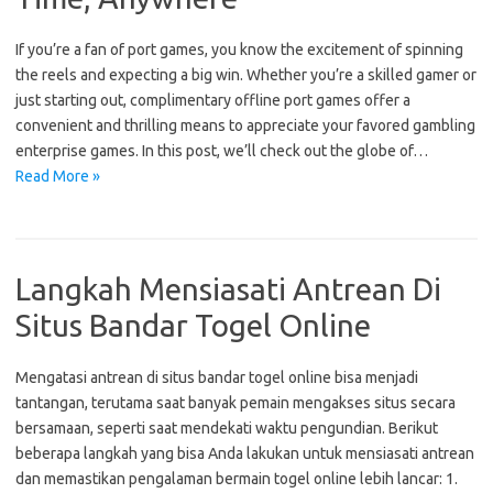
If you’re a fan of port games, you know the excitement of spinning
the reels and expecting a big win. Whether you’re a skilled gamer or
just starting out, complimentary offline port games offer a
convenient and thrilling means to appreciate your favored gambling
enterprise games. In this post, we’ll check out the globe of…
Read More »
Langkah Mensiasati Antrean Di
Situs Bandar Togel Online
Mengatasi antrean di situs bandar togel online bisa menjadi
tantangan, terutama saat banyak pemain mengakses situs secara
bersamaan, seperti saat mendekati waktu pengundian. Berikut
beberapa langkah yang bisa Anda lakukan untuk mensiasati antrean
dan memastikan pengalaman bermain togel online lebih lancar: 1.