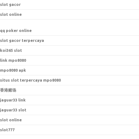
slot gacor
slot online
qq poker online
slot gacor terpercaya
koi365 slot
link mpo8080
mpo8080 apk
situs slot terpercaya mpo8080
香港赌场
jaguar33 link
jaguar33 slot
slot online
slot777