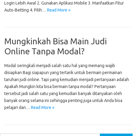
Login Lebih Awal 2. Gunakan Aplikasi Mobile 3. Manfaatkan Fitur
Auto-Betting 4. Pilih…
Read More »
Mungkinkah Bisa Main Judi
Online Tanpa Modal?
Modal seringkali menjadi salah satu hal yang memang wajib
disiapkan Bagi siapapun yang tertarik untuk bermain permainan
taruhan judi online. Tapi yang kemudian menjadi pertanyaan adalah
Apakah Mungkin kita bisa bermain tanpa modal? Pertanyaan
tersebut jadi salah satu yang kemudian banyak ditanyakan oleh
banyak orang selama ini sehingga penting juga untuk Anda bisa
pelajari dan…
Read More »