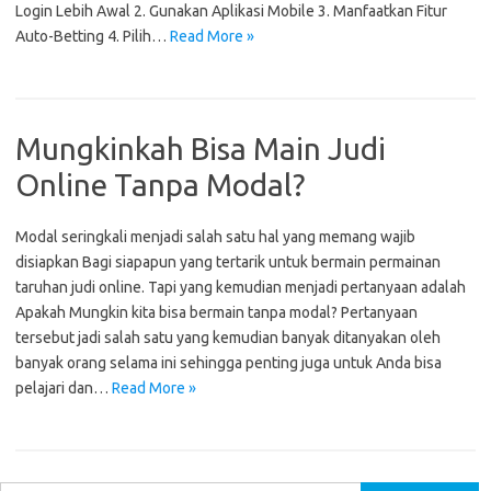
Login Lebih Awal 2. Gunakan Aplikasi Mobile 3. Manfaatkan Fitur
Auto-Betting 4. Pilih…
Read More »
Mungkinkah Bisa Main Judi
Online Tanpa Modal?
Modal seringkali menjadi salah satu hal yang memang wajib
disiapkan Bagi siapapun yang tertarik untuk bermain permainan
taruhan judi online. Tapi yang kemudian menjadi pertanyaan adalah
Apakah Mungkin kita bisa bermain tanpa modal? Pertanyaan
tersebut jadi salah satu yang kemudian banyak ditanyakan oleh
banyak orang selama ini sehingga penting juga untuk Anda bisa
pelajari dan…
Read More »