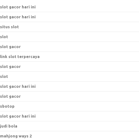
slot gacor hari ini
slot gacor hari ini
situs slot
slot
slot gacor
link slot terpercaya
slot gacor
slot
slot gacor hari ini
slot gacor
sbotop
slot gacor hari ini
judi bola
mahjong ways 2