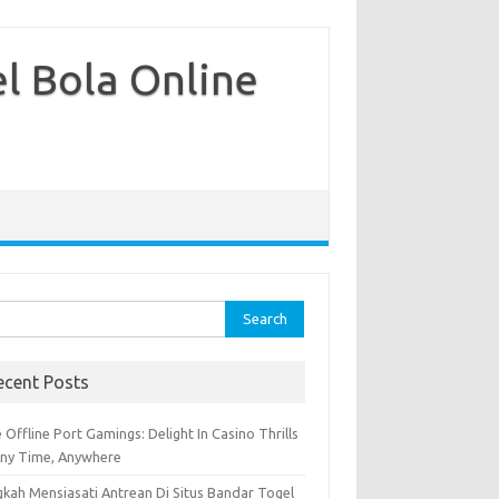
el Bola Online
rch
ecent Posts
 Offline Port Gamings: Delight In Casino Thrills
Any Time, Anywhere
gkah Mensiasati Antrean Di Situs Bandar Togel