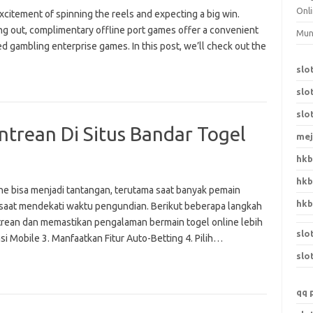
Onl
excitement of spinning the reels and expecting a big win.
ing out, complimentary offline port games offer a convenient
Mun
ed gambling enterprise games. In this post, we’ll check out the
slo
slo
slo
trean Di Situs Bandar Togel
mej
hk
hk
ine bisa menjadi tantangan, terutama saat banyak pemain
hk
 saat mendekati waktu pengundian. Berikut beberapa langkah
trean dan memastikan pengalaman bermain togel online lebih
slo
asi Mobile 3. Manfaatkan Fitur Auto-Betting 4. Pilih…
slo
qq 