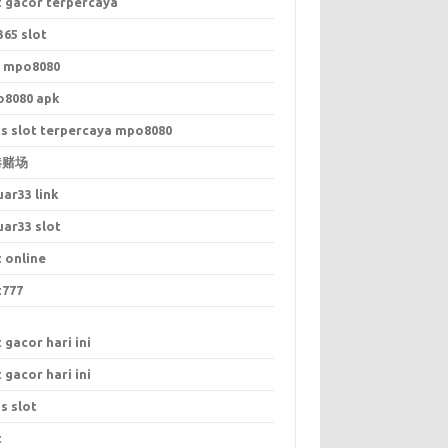
t gacor terpercaya
365 slot
k mpo8080
8080 apk
us slot terpercaya mpo8080
港赌场
uar33 link
uar33 slot
t online
t777
t gacor hari ini
t gacor hari ini
us slot
t