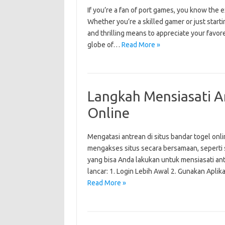
If you’re a fan of port games, you know the 
Whether you’re a skilled gamer or just start
and thrilling means to appreciate your favor
globe of…
Read More »
Langkah Mensiasati An
Online
Mengatasi antrean di situs bandar togel onl
mengakses situs secara bersamaan, seperti
yang bisa Anda lakukan untuk mensiasati an
lancar: 1. Login Lebih Awal 2. Gunakan Aplik
Read More »