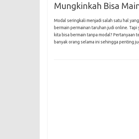
Mungkinkah Bisa Main
Modal seringkali menjadi salah satu hal yan
bermain permainan taruhan judi online. Tap
kita bisa bermain tanpa modal? Pertanyaan t
banyak orang selama ini sehingga penting j