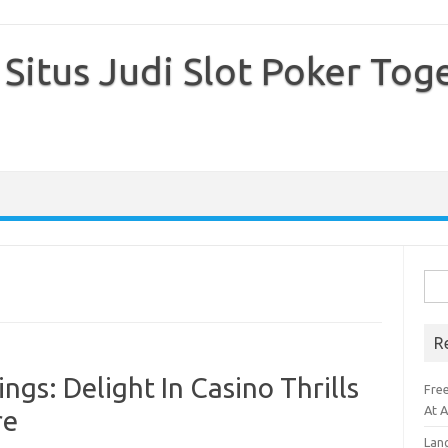
Situs Judi Slot Poker Tog
Sea
for:
R
ngs: Delight In Casino Thrills
Free
At 
re
Lan