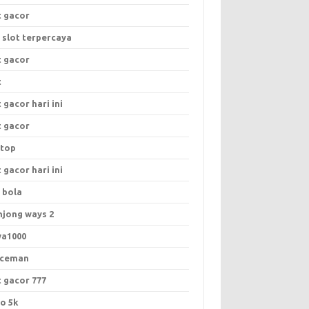
t gacor
k slot terpercaya
t gacor
t
t gacor hari ini
t gacor
top
t gacor hari ini
i bola
jong ways 2
a1000
aceman
t gacor 777
o 5k