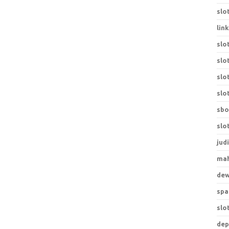
slo
lin
slo
slo
slo
slo
sbo
slo
jud
mah
dew
sp
slo
dep