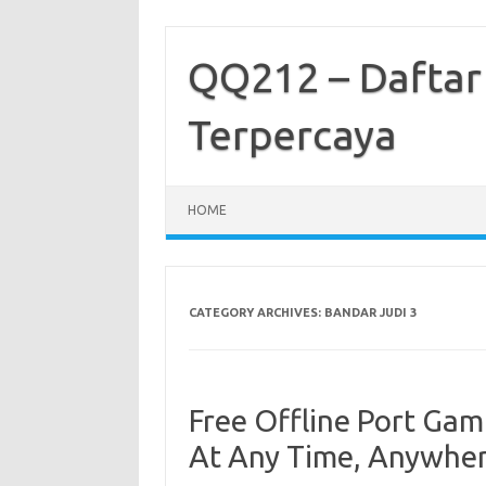
Skip
to
content
QQ212 – Daftar 
Terpercaya
HOME
CATEGORY ARCHIVES:
BANDAR JUDI 3
Free Offline Port Gami
At Any Time, Anywhe