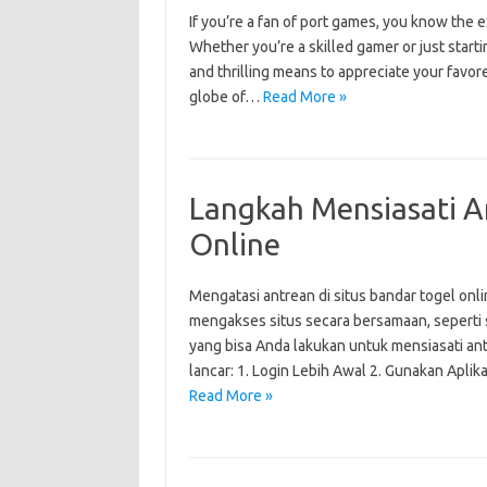
If you’re a fan of port games, you know the 
Whether you’re a skilled gamer or just start
and thrilling means to appreciate your favor
globe of…
Read More »
Langkah Mensiasati An
Online
Mengatasi antrean di situs bandar togel onl
mengakses situs secara bersamaan, seperti
yang bisa Anda lakukan untuk mensiasati an
lancar: 1. Login Lebih Awal 2. Gunakan Aplik
Read More »