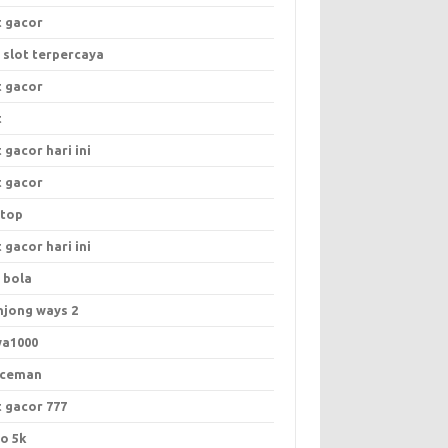
t gacor
k slot terpercaya
t gacor
t
t gacor hari ini
t gacor
top
t gacor hari ini
i bola
jong ways 2
a1000
aceman
t gacor 777
o 5k