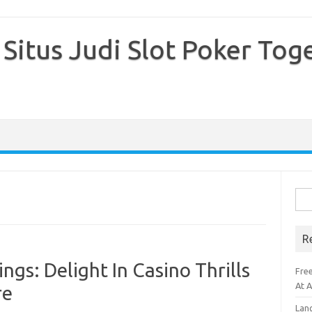
Situs Judi Slot Poker Tog
Sea
for:
R
ngs: Delight In Casino Thrills
Free
At 
re
Lan