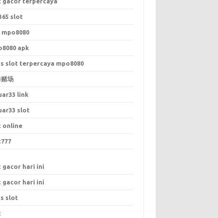
t gacor terpercaya
365 slot
k mpo8080
8080 apk
us slot terpercaya mpo8080
港赌场
uar33 link
uar33 slot
t online
t777
t gacor hari ini
t gacor hari ini
us slot
t