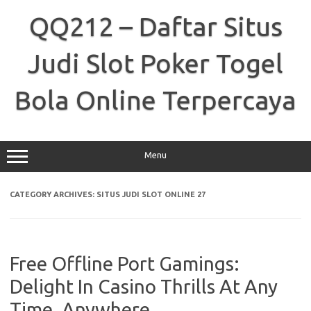
Skip
to
QQ212 – Daftar Situs
content
Judi Slot Poker Togel
Bola Online Terpercaya
Menu
CATEGORY ARCHIVES:
SITUS JUDI SLOT ONLINE 27
Free Offline Port Gamings:
Delight In Casino Thrills At Any
Time, Anywhere