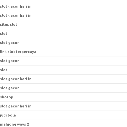
slot gacor hari ini
slot gacor hari ini
situs slot
slot
slot gacor
link slot terpercaya
slot gacor
slot
slot gacor hari ini
slot gacor
sbotop
slot gacor hari ini
judi bola
mahjong ways 2