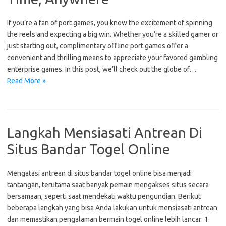
If you’re a fan of port games, you know the excitement of spinning
the reels and expecting a big win. Whether you’re a skilled gamer or
just starting out, complimentary offline port games offer a
convenient and thrilling means to appreciate your favored gambling
enterprise games. In this post, we’ll check out the globe of…
Read More »
Langkah Mensiasati Antrean Di
Situs Bandar Togel Online
Mengatasi antrean di situs bandar togel online bisa menjadi
tantangan, terutama saat banyak pemain mengakses situs secara
bersamaan, seperti saat mendekati waktu pengundian. Berikut
beberapa langkah yang bisa Anda lakukan untuk mensiasati antrean
dan memastikan pengalaman bermain togel online lebih lancar: 1.