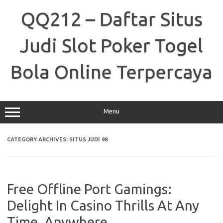
Skip
to
QQ212 – Daftar Situs
content
Judi Slot Poker Togel
Bola Online Terpercaya
Menu
CATEGORY ARCHIVES:
SITUS JUDI 98
Free Offline Port Gamings:
Delight In Casino Thrills At Any
Time, Anywhere