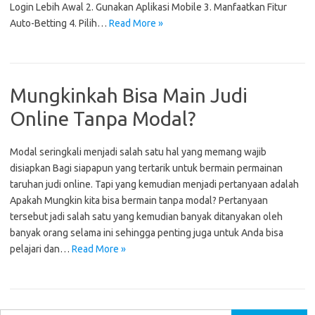
Login Lebih Awal 2. Gunakan Aplikasi Mobile 3. Manfaatkan Fitur
Auto-Betting 4. Pilih…
Read More »
Mungkinkah Bisa Main Judi
Online Tanpa Modal?
Modal seringkali menjadi salah satu hal yang memang wajib
disiapkan Bagi siapapun yang tertarik untuk bermain permainan
taruhan judi online. Tapi yang kemudian menjadi pertanyaan adalah
Apakah Mungkin kita bisa bermain tanpa modal? Pertanyaan
tersebut jadi salah satu yang kemudian banyak ditanyakan oleh
banyak orang selama ini sehingga penting juga untuk Anda bisa
pelajari dan…
Read More »