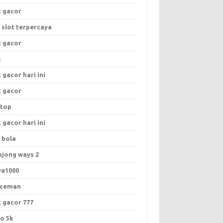
t gacor
k slot terpercaya
t gacor
t
t gacor hari ini
t gacor
top
t gacor hari ini
i bola
jong ways 2
a1000
aceman
t gacor 777
o 5k