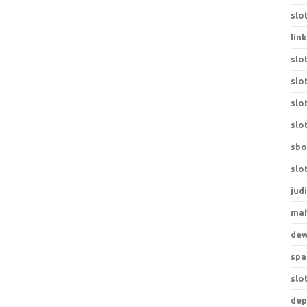
slo
lin
slo
slo
slo
slo
sbo
slo
jud
mah
dew
sp
slo
dep