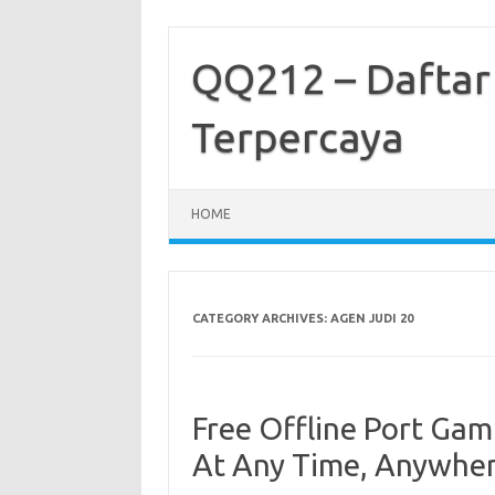
Skip
to
content
QQ212 – Daftar 
Terpercaya
HOME
CATEGORY ARCHIVES:
AGEN JUDI 20
Free Offline Port Gami
At Any Time, Anywhe