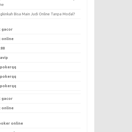
ine
gkinkah Bisa Main Judi Online Tanpa Modal?
t gacor
t online
t88
avip
bpokerqq
bpokerqq
bpokerqq
t gacor
t online
poker online