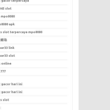
t gacor terpercaya
365 slot
k mpo8080
8080 apk
us slot terpercaya mpo8080
港赌场
uar33 link
uar33 slot
t online
t777
t gacor hari ini
t gacor hari ini
us slot
t