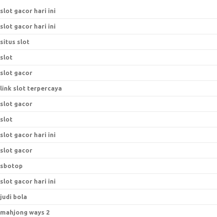
slot gacor hari ini
slot gacor hari ini
situs slot
slot
slot gacor
link slot terpercaya
slot gacor
slot
slot gacor hari ini
slot gacor
sbotop
slot gacor hari ini
judi bola
mahjong ways 2