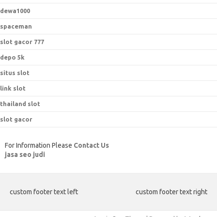
dewa1000
spaceman
slot gacor 777
depo 5k
situs slot
link slot
thailand slot
slot gacor
For Information Please
Contact Us
jasa seo judi
custom footer text left
custom footer text right